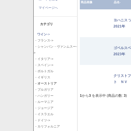
商品画像
品名-
マイページへ
ヨハニス 
カテゴリ
2021年
ワイン
->
- フランス->
- シャンパン・ヴァンムスー-
ゴベルス
>
2023年
- イタリア->
- スペイン->
- ポルトガル
クリストフ
- イギリス
ト ＮＶ
- オーストリア
- ブルガリア
1
から
3
を表示中 (商品の数:
3
)
- ハンガリー
- ルーマニア
- ジョージア
- イスラエル
- ドイツ->
- カリフォルニア