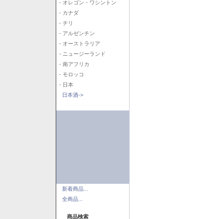
- オレゴン・ワシントン
- カナダ
- チリ
- アルゼンチン
- オーストラリア
- ニュージーランド
- 南アフリカ
- モロッコ
- 日本
日本酒->
新着商品...
全商品...
商品検索