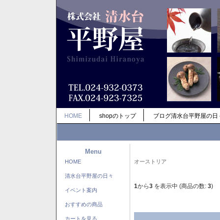
HOME
shopのトップ
ブログ清水台平野屋の日
Menu
HOME
オーストリア
清水台平野屋の日々
1
から
3
を表示中 (商品の数:
3
)
イベント案内
おすすめの商品
カートを見る