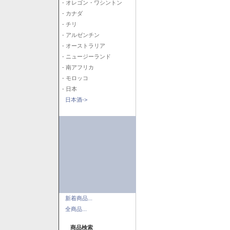
- オレゴン・ワシントン
- カナダ
- チリ
- アルゼンチン
- オーストラリア
- ニュージーランド
- 南アフリカ
- モロッコ
- 日本
日本酒->
新着商品...
全商品...
商品検索