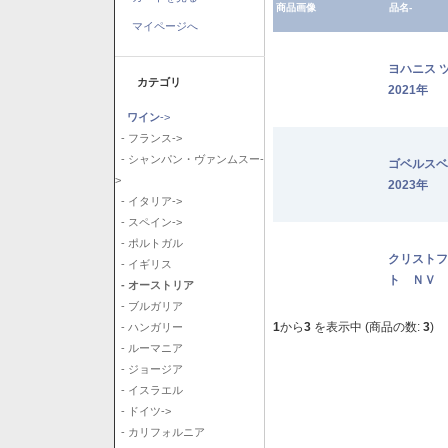
商品画像
品名-
マイページへ
ヨハニス 
カテゴリ
2021年
ワイン
->
- フランス->
- シャンパン・ヴァンムスー-
ゴベルス
>
2023年
- イタリア->
- スペイン->
- ポルトガル
クリストフ
- イギリス
ト ＮＶ
- オーストリア
- ブルガリア
1
から
3
を表示中 (商品の数:
3
)
- ハンガリー
- ルーマニア
- ジョージア
- イスラエル
- ドイツ->
- カリフォルニア