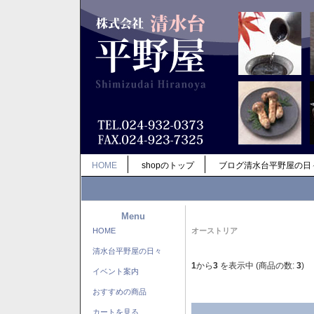
HOME
shopのトップ
ブログ清水台平野屋の日
Menu
HOME
オーストリア
清水台平野屋の日々
1
から
3
を表示中 (商品の数:
3
)
イベント案内
おすすめの商品
カートを見る