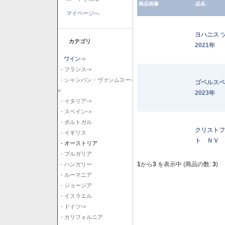
商品画像
品名-
マイページへ
ヨハニス 
カテゴリ
2021年
ワイン
->
- フランス->
- シャンパン・ヴァンムスー-
ゴベルス
>
2023年
- イタリア->
- スペイン->
- ポルトガル
クリストフ
- イギリス
ト ＮＶ
- オーストリア
- ブルガリア
1
から
3
を表示中 (商品の数:
3
)
- ハンガリー
- ルーマニア
- ジョージア
- イスラエル
- ドイツ->
- カリフォルニア