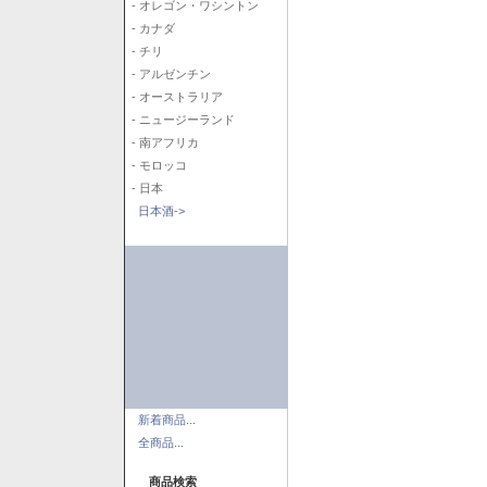
- オレゴン・ワシントン
- カナダ
- チリ
- アルゼンチン
- オーストラリア
- ニュージーランド
- 南アフリカ
- モロッコ
- 日本
日本酒->
新着商品...
全商品...
商品検索