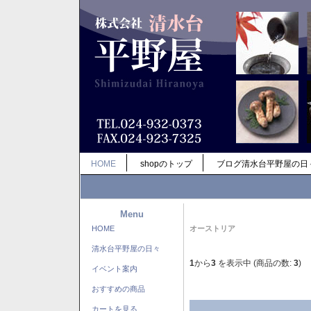
HOME
shopのトップ
ブログ清水台平野屋の日
Menu
HOME
オーストリア
清水台平野屋の日々
1
から
3
を表示中 (商品の数:
3
)
イベント案内
おすすめの商品
カートを見る