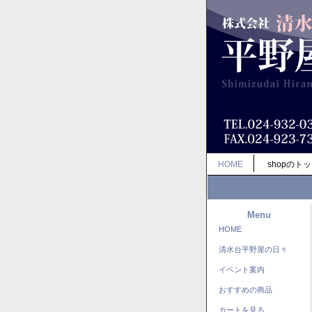
HOME
shopのト
Menu
HOME
清水台平野屋の日々
イベント案内
おすすめの商品
カートを見る