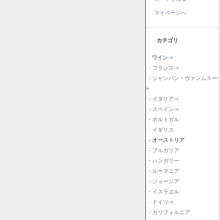
マイページへ
カテゴリ
ワイン
->
- フランス->
- シャンパン・ヴァンムスー-
>
- イタリア->
- スペイン->
- ポルトガル
- イギリス
- オーストリア
- ブルガリア
- ハンガリー
- ルーマニア
- ジョージア
- イスラエル
- ドイツ->
- カリフォルニア