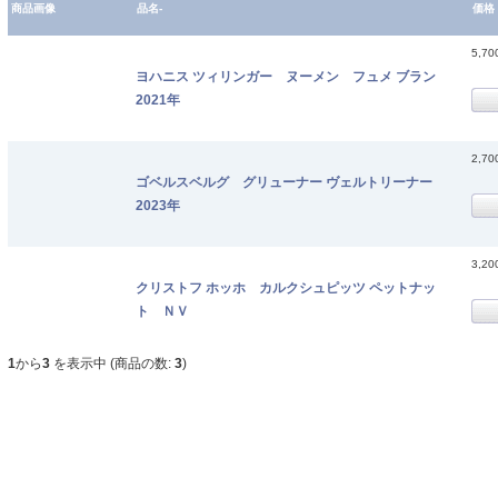
商品画像
品名-
価格
5,7
ヨハニス ツィリンガー ヌーメン フュメ ブラン
2021年
2,7
ゴベルスベルグ グリューナー ヴェルトリーナー
2023年
3,2
クリストフ ホッホ カルクシュピッツ ペットナッ
ト ＮＶ
1
から
3
を表示中 (商品の数:
3
)