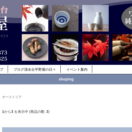
ップ
ブログ清水台平野屋の日々
イベント案内
shoping
オーストリア
1
から
3
を表示中 (商品の数:
3
)