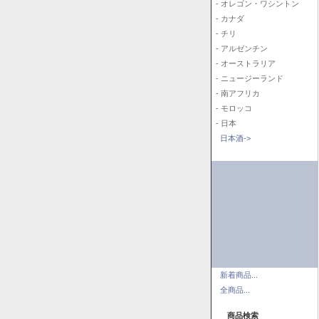
- オレゴン・ワシントン
- カナダ
- チリ
- アルゼンチン
- オーストラリア
- ニュージーランド
- 南アフリカ
- モロッコ
- 日本
日本酒->
新着商品...
全商品...
商品検索