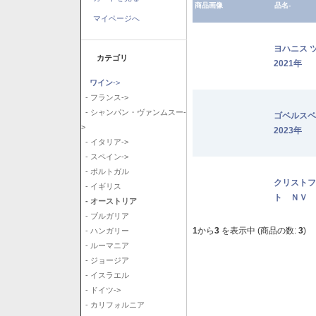
商品画像
品名-
マイページへ
ヨハニス 
カテゴリ
2021年
ワイン
->
- フランス->
- シャンパン・ヴァンムスー-
ゴベルス
>
2023年
- イタリア->
- スペイン->
- ポルトガル
クリストフ
- イギリス
ト ＮＶ
- オーストリア
- ブルガリア
1
から
3
を表示中 (商品の数:
3
)
- ハンガリー
- ルーマニア
- ジョージア
- イスラエル
- ドイツ->
- カリフォルニア