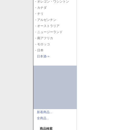
- オレゴン・ワシントン
- カナダ
- チリ
- アルゼンチン
- オーストラリア
- ニュージーランド
- 南アフリカ
- モロッコ
- 日本
日本酒->
新着商品...
全商品...
商品検索