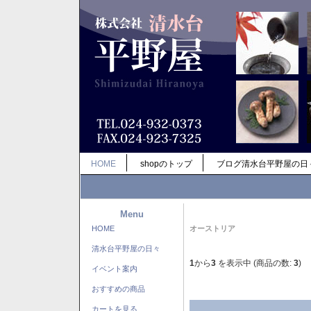
HOME
shopのトップ
ブログ清水台平野屋の日
Menu
HOME
オーストリア
清水台平野屋の日々
1
から
3
を表示中 (商品の数:
3
)
イベント案内
おすすめの商品
カートを見る