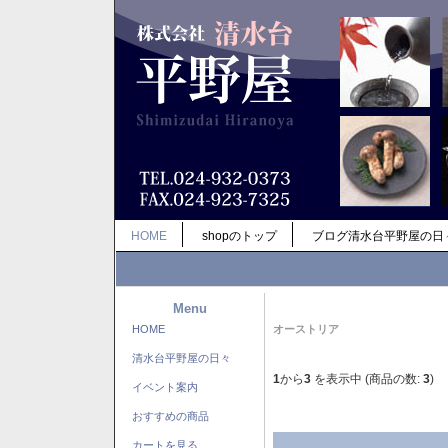
HOME
shopのトップ
ブログ清水台平野屋の日
Menu
HOME
オーストリア
清水台平野屋の日々
1
から
3
を表示中 (商品の数:
3
)
イベント案内
おすすめの商品
カートを見る