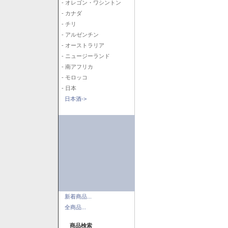
- オレゴン・ワシントン
- カナダ
- チリ
- アルゼンチン
- オーストラリア
- ニュージーランド
- 南アフリカ
- モロッコ
- 日本
日本酒->
新着商品...
全商品...
商品検索