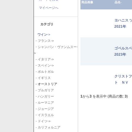
商品画像
品名-
マイページへ
ヨハニス 
カテゴリ
2021年
ワイン
->
- フランス->
- シャンパン・ヴァンムスー-
ゴベルス
>
2023年
- イタリア->
- スペイン->
- ポルトガル
クリストフ
- イギリス
ト ＮＶ
- オーストリア
- ブルガリア
1
から
3
を表示中 (商品の数:
3
)
- ハンガリー
- ルーマニア
- ジョージア
- イスラエル
- ドイツ->
- カリフォルニア