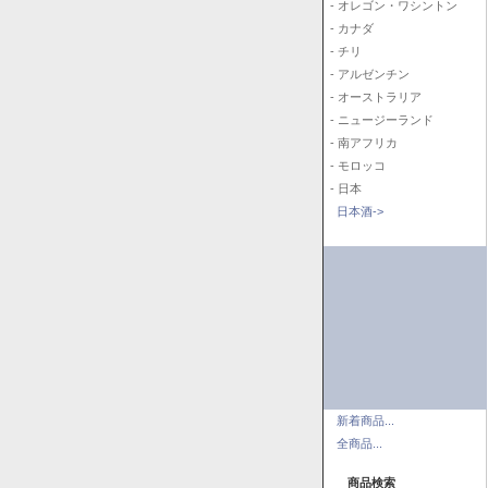
- オレゴン・ワシントン
- カナダ
- チリ
- アルゼンチン
- オーストラリア
- ニュージーランド
- 南アフリカ
- モロッコ
- 日本
日本酒->
新着商品...
全商品...
商品検索