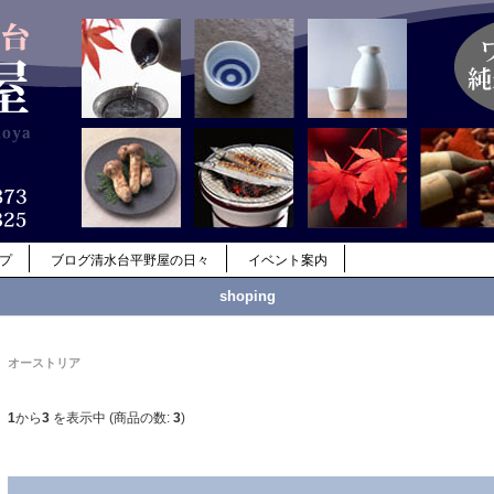
ップ
ブログ清水台平野屋の日々
イベント案内
shoping
オーストリア
1
から
3
を表示中 (商品の数:
3
)