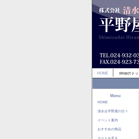
HOME
shopのト
Menu
HOME
清水台平野屋の日々
イベント案内
おすすめの商品
カートを見る