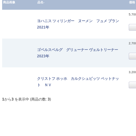
商品画像
品名-
価格
5,7
ヨハニス ツィリンガー ヌーメン フュメ ブラン
2021年
2,7
ゴベルスベルグ グリューナー ヴェルトリーナー
2023年
3,2
クリストフ ホッホ カルクシュピッツ ペットナッ
ト ＮＶ
1
から
3
を表示中 (商品の数:
3
)