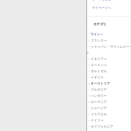
マイページへ
カテゴリ
ワイン
->
- フランス->
- シャンパン・ヴァンムスー-
>
- イタリア->
- スペイン->
- ポルトガル
- イギリス
- オーストリア
- ブルガリア
- ハンガリー
- ルーマニア
- ジョージア
- イスラエル
- ドイツ->
- カリフォルニア