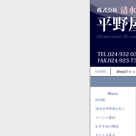
HOME
shopのト
Menu
HOME
清水台平野屋の日々
イベント案内
おすすめの商品
カートを見る