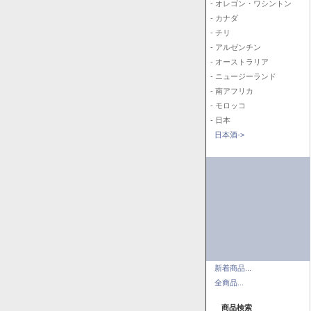
- オレゴン・ワシントン
- カナダ
- チリ
- アルゼンチン
- オーストラリア
- ニュージーランド
- 南アフリカ
- モロッコ
- 日本
日本酒->
新着商品...
全商品...
商品検索