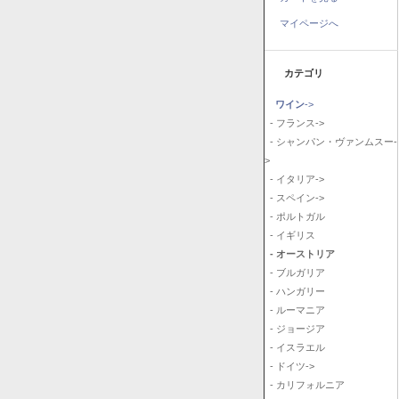
マイページへ
カテゴリ
ワイン
->
- フランス->
- シャンパン・ヴァンムスー-
>
- イタリア->
- スペイン->
- ポルトガル
- イギリス
- オーストリア
- ブルガリア
- ハンガリー
- ルーマニア
- ジョージア
- イスラエル
- ドイツ->
- カリフォルニア