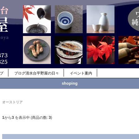
ップ
ブログ清水台平野屋の日々
イベント案内
shoping
オーストリア
1
から
3
を表示中 (商品の数:
3
)