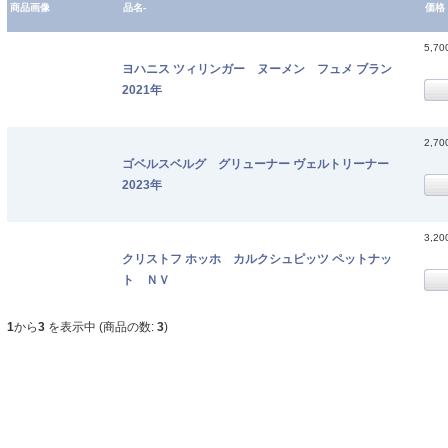
商品画像
品名-
価格
5,7
ヨハニス ツィリンガー ヌーメン フュメ ブラン
2021年
2,7
ゴベルスベルグ グリューナー ヴェルトリーナー
2023年
3,2
クリストフ ホッホ カルクシュピッツ ペットナッ
ト ＮＶ
1
から
3
を表示中 (商品の数:
3
)