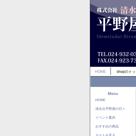
HOME
shopのト
Menu
HOME
清水台平野屋の日々
イベント案内
おすすめの商品
カートを見る