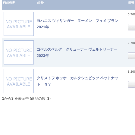
商品画像
品名-
価格
5,7
ヨハニス ツィリンガー ヌーメン フュメ ブラン
2021年
2,7
ゴベルスベルグ グリューナー ヴェルトリーナー
2023年
3,2
クリストフ ホッホ カルクシュピッツ ペットナッ
ト ＮＶ
1
から
3
を表示中 (商品の数:
3
)