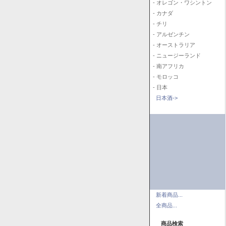
- オレゴン・ワシントン
- カナダ
- チリ
- アルゼンチン
- オーストラリア
- ニュージーランド
- 南アフリカ
- モロッコ
- 日本
日本酒->
新着商品...
全商品...
商品検索