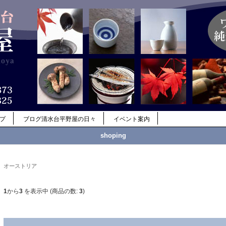
ップ
ブログ清水台平野屋の日々
イベント案内
shoping
オーストリア
1
から
3
を表示中 (商品の数:
3
)