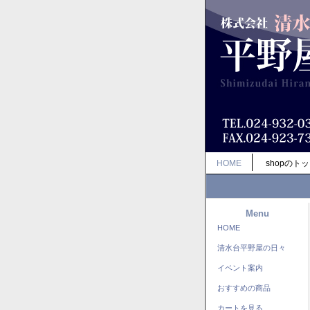
HOME
shopのト
Menu
HOME
清水台平野屋の日々
イベント案内
おすすめの商品
カートを見る