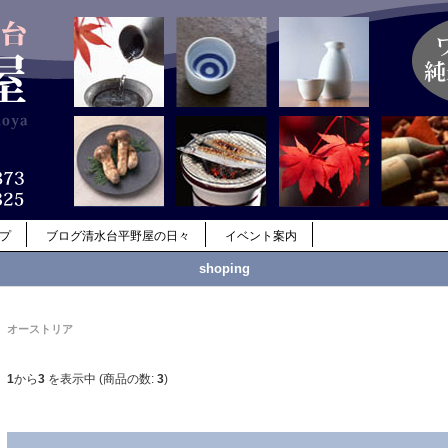
ップ
ブログ清水台平野屋の日々
イベント案内
shoping
オーストリア
1
から
3
を表示中 (商品の数:
3
)