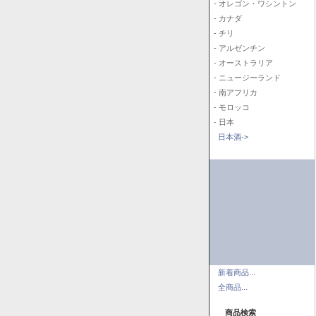
- オレゴン・ワシントン
- カナダ
- チリ
- アルゼンチン
- オーストラリア
- ニュージーランド
- 南アフリカ
- モロッコ
- 日本
日本酒->
新着商品...
全商品...
商品検索