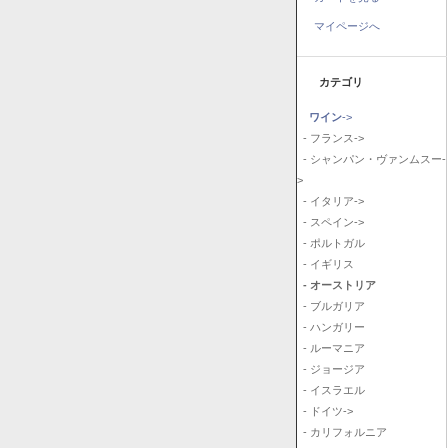
マイページへ
カテゴリ
ワイン
->
- フランス->
- シャンパン・ヴァンムスー-
>
- イタリア->
- スペイン->
- ポルトガル
- イギリス
- オーストリア
- ブルガリア
- ハンガリー
- ルーマニア
- ジョージア
- イスラエル
- ドイツ->
- カリフォルニア