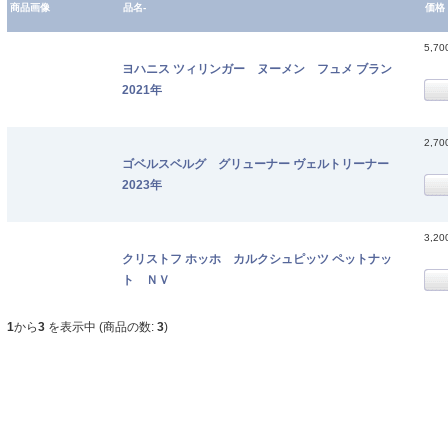
商品画像
品名-
価格
5,7
ヨハニス ツィリンガー ヌーメン フュメ ブラン
2021年
2,7
ゴベルスベルグ グリューナー ヴェルトリーナー
2023年
3,2
クリストフ ホッホ カルクシュピッツ ペットナッ
ト ＮＶ
1
から
3
を表示中 (商品の数:
3
)