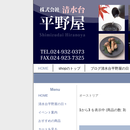
HOME
shopのトップ
ブログ清水台平野屋の日
Menu
HOME
オーストリア
清水台平野屋の日々
1
から
3
を表示中 (商品の数:
3
)
イベント案内
おすすめの商品
カートを見る