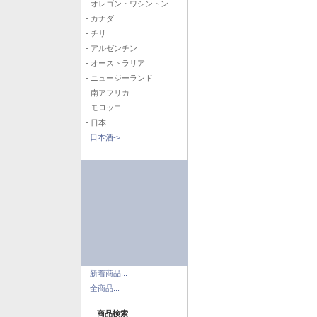
- オレゴン・ワシントン
- カナダ
- チリ
- アルゼンチン
- オーストラリア
- ニュージーランド
- 南アフリカ
- モロッコ
- 日本
日本酒->
新着商品...
全商品...
商品検索