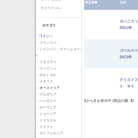
商品画像
品名-
マイページへ
ヨハニス 
カテゴリ
2021年
ワイン
->
- フランス->
- シャンパン・ヴァンムスー-
ゴベルス
>
2023年
- イタリア->
- スペイン->
- ポルトガル
クリストフ
- イギリス
ト ＮＶ
- オーストリア
- ブルガリア
1
から
3
を表示中 (商品の数:
3
)
- ハンガリー
- ルーマニア
- ジョージア
- イスラエル
- ドイツ->
- カリフォルニア