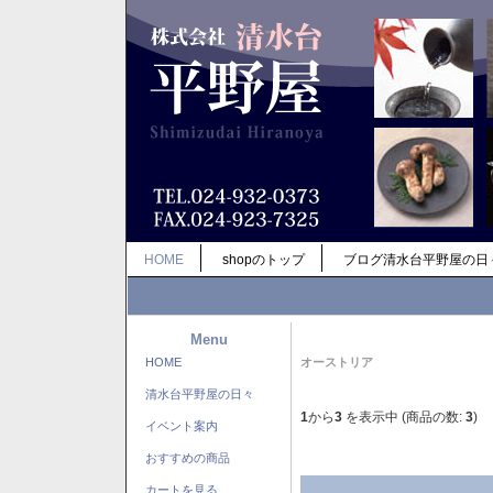
HOME
shopのトップ
ブログ清水台平野屋の日
Menu
HOME
オーストリア
清水台平野屋の日々
1
から
3
を表示中 (商品の数:
3
)
イベント案内
おすすめの商品
カートを見る