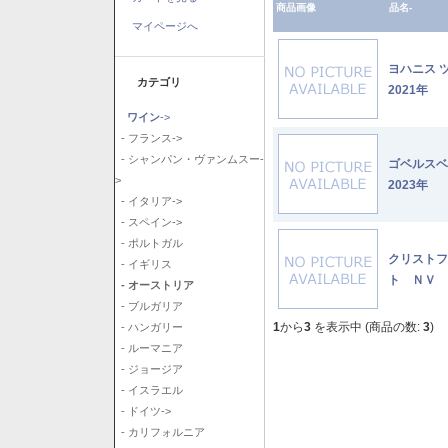
商品画像
品名-
マイページへ
ヨハニス 
カテゴリ
2021年
ワイン
->
- フランス->
- シャンパン・ヴァンムスー-
ゴベルス
>
2023年
- イタリア->
- スペイン->
- ポルトガル
クリストフ
- イギリス
ト ＮＶ
- オーストリア
- ブルガリア
1
から
3
を表示中 (商品の数:
3
)
- ハンガリー
- ルーマニア
- ジョージア
- イスラエル
- ドイツ->
- カリフォルニア