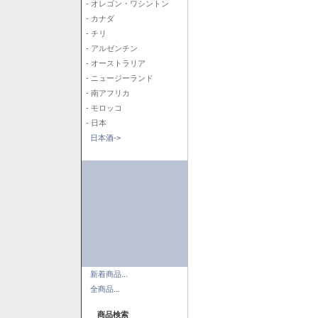
- オレゴン・ワシントン
- カナダ
- チリ
- アルゼンチン
- オーストラリア
- ニュージーランド
- 南アフリカ
- モロッコ
- 日本
日本酒->
新着商品...
全商品...
商品検索