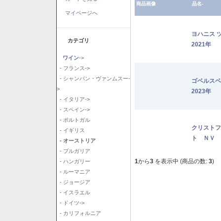
商品画像
品名-
マイページへ
ヨハニス 
カテゴリ
2021年
ワイン
->
- フランス->
- シャンパン・ヴァンムスー-
ゴベルス
>
2023年
- イタリア->
- スペイン->
- ポルトガル
クリストフ
- イギリス
ト ＮＶ
- オーストリア
- ブルガリア
1
から
3
を表示中 (商品の数:
3
)
- ハンガリー
- ルーマニア
- ジョージア
- イスラエル
- ドイツ->
- カリフォルニア