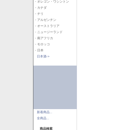
- オレゴン・ワシントン
- カナダ
- チリ
- アルゼンチン
- オーストラリア
- ニュージーランド
- 南アフリカ
- モロッコ
- 日本
日本酒->
新着商品...
全商品...
商品検索