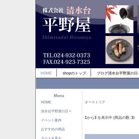
HOME
shopのトップ
ブログ清水台平野屋の日
Menu
HOME
オーストリア
清水台平野屋の日々
1
から
3
を表示中 (商品の数:
3
)
イベント案内
おすすめの商品
カートを見る