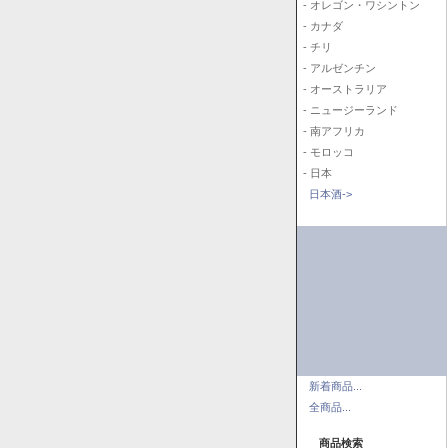
- オレゴン・ワシントン
- カナダ
- チリ
- アルゼンチン
- オーストラリア
- ニュージーランド
- 南アフリカ
- モロッコ
- 日本
日本酒->
新着商品...
全商品...
商品検索