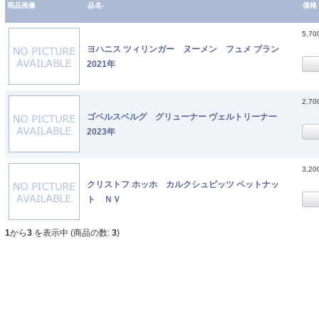
商品画像
品名-
価格
5,7
ヨハニス ツィリンガー ヌーメン フュメ ブラン
2021年
2,7
ゴベルスベルグ グリューナー ヴェルトリーナー
2023年
3,2
クリストフ ホッホ カルクシュピッツ ペットナッ
ト ＮＶ
1
から
3
を表示中 (商品の数:
3
)