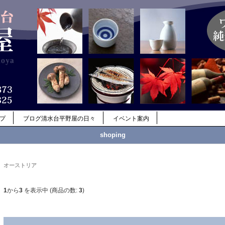
ップ
ブログ清水台平野屋の日々
イベント案内
shoping
オーストリア
1
から
3
を表示中 (商品の数:
3
)