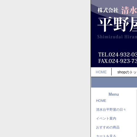
HOME
shopのト
Menu
HOME
清水台平野屋の日々
イベント案内
おすすめの商品
カートを見る