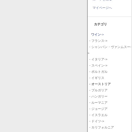
マイページへ
カテゴリ
ワイン
->
- フランス->
- シャンパン・ヴァンムスー-
>
- イタリア->
- スペイン->
- ポルトガル
- イギリス
- オーストリア
- ブルガリア
- ハンガリー
- ルーマニア
- ジョージア
- イスラエル
- ドイツ->
- カリフォルニア