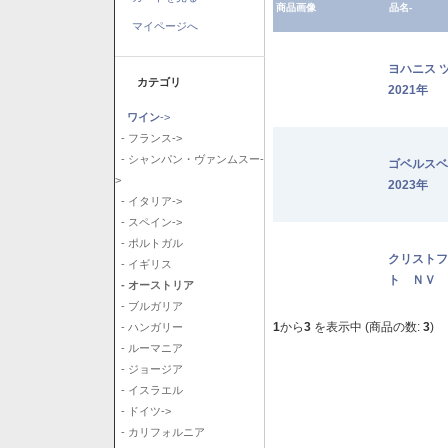
商品画像
品名-
マイページへ
ヨハニス 
カテゴリ
2021年
ワイン
->
- フランス->
- シャンパン・ヴァンムスー-
ゴベルス
>
2023年
- イタリア->
- スペイン->
- ポルトガル
クリストフ
- イギリス
ト ＮＶ
- オーストリア
- ブルガリア
1
から
3
を表示中 (商品の数:
3
)
- ハンガリー
- ルーマニア
- ジョージア
- イスラエル
- ドイツ->
- カリフォルニア