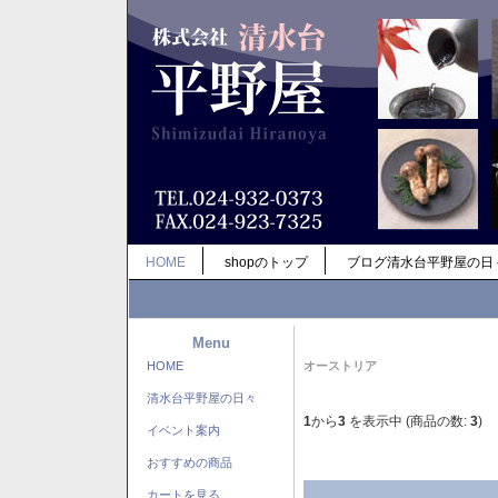
HOME
shopのトップ
ブログ清水台平野屋の日
Menu
HOME
オーストリア
清水台平野屋の日々
1
から
3
を表示中 (商品の数:
3
)
イベント案内
おすすめの商品
カートを見る