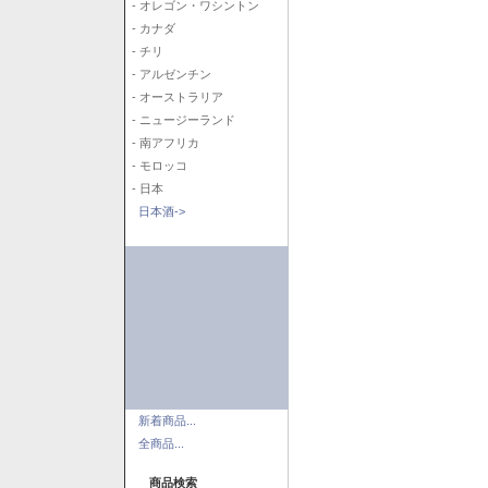
- オレゴン・ワシントン
- カナダ
- チリ
- アルゼンチン
- オーストラリア
- ニュージーランド
- 南アフリカ
- モロッコ
- 日本
日本酒->
新着商品...
全商品...
商品検索