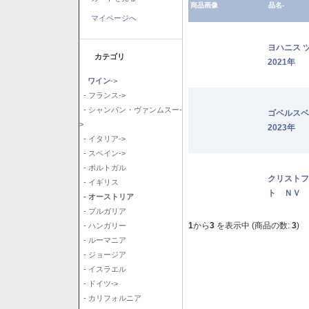
商品画像
品名-
マイページへ
ヨハニス 
カテゴリ
2021年
ワイン
->
- フランス->
- シャンパン・ヴァンムスー-
ゴベルス
>
2023年
- イタリア->
- スペイン->
- ポルトガル
クリストフ
- イギリス
ト ＮＶ
- オーストリア
- ブルガリア
1
から
3
を表示中 (商品の数:
3
)
- ハンガリー
- ルーマニア
- ジョージア
- イスラエル
- ドイツ->
- カリフォルニア