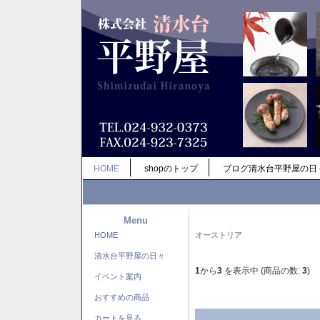
HOME
shopのトップ
ブログ清水台平野屋の日
Menu
HOME
オーストリア
清水台平野屋の日々
1
から
3
を表示中 (商品の数:
3
)
イベント案内
おすすめの商品
カートを見る