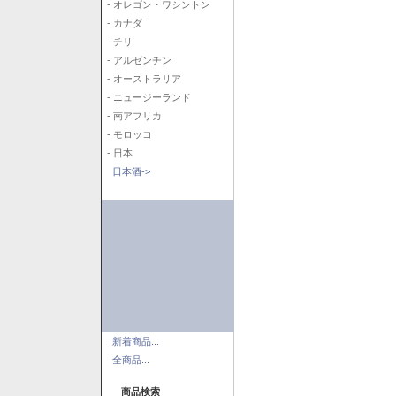
- オレゴン・ワシントン
- カナダ
- チリ
- アルゼンチン
- オーストラリア
- ニュージーランド
- 南アフリカ
- モロッコ
- 日本
日本酒->
新着商品...
全商品...
商品検索