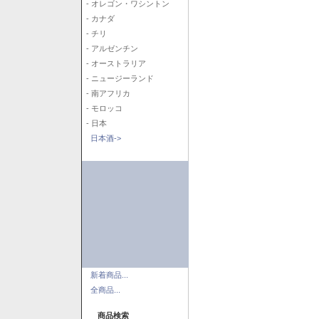
- オレゴン・ワシントン
- カナダ
- チリ
- アルゼンチン
- オーストラリア
- ニュージーランド
- 南アフリカ
- モロッコ
- 日本
日本酒->
新着商品...
全商品...
商品検索