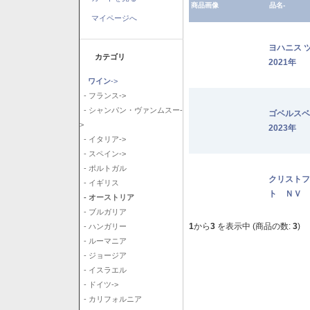
商品画像
品名-
マイページへ
ヨハニス 
カテゴリ
2021年
ワイン
->
- フランス->
- シャンパン・ヴァンムスー-
ゴベルス
>
2023年
- イタリア->
- スペイン->
- ポルトガル
クリストフ
- イギリス
ト ＮＶ
- オーストリア
- ブルガリア
1
から
3
を表示中 (商品の数:
3
)
- ハンガリー
- ルーマニア
- ジョージア
- イスラエル
- ドイツ->
- カリフォルニア