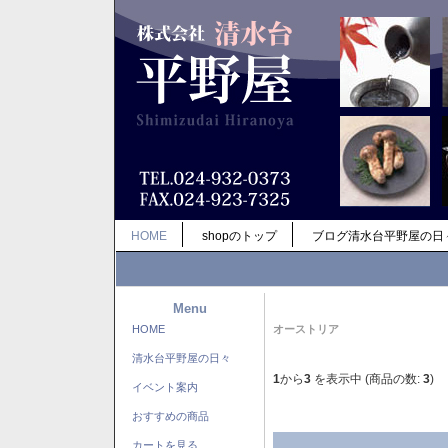
HOME
shopのトップ
ブログ清水台平野屋の日
Menu
HOME
オーストリア
清水台平野屋の日々
1
から
3
を表示中 (商品の数:
3
)
イベント案内
おすすめの商品
カートを見る