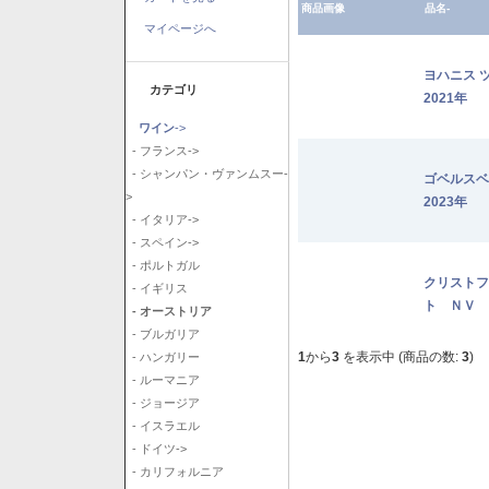
商品画像
品名-
マイページへ
ヨハニス 
カテゴリ
2021年
ワイン
->
- フランス->
- シャンパン・ヴァンムスー-
ゴベルス
>
2023年
- イタリア->
- スペイン->
- ポルトガル
クリストフ
- イギリス
ト ＮＶ
- オーストリア
- ブルガリア
1
から
3
を表示中 (商品の数:
3
)
- ハンガリー
- ルーマニア
- ジョージア
- イスラエル
- ドイツ->
- カリフォルニア