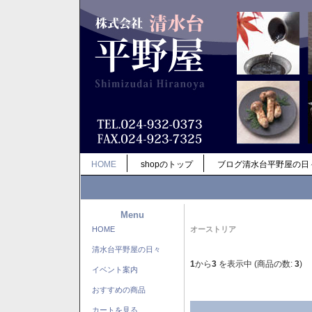
HOME
shopのトップ
ブログ清水台平野屋の日
Menu
HOME
オーストリア
清水台平野屋の日々
1
から
3
を表示中 (商品の数:
3
)
イベント案内
おすすめの商品
カートを見る