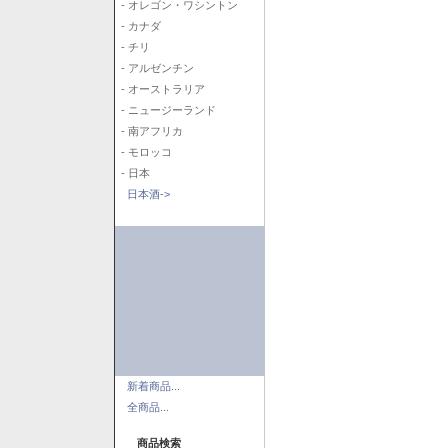
- オレゴン・ワシントン
- カナダ
- チリ
- アルゼンチン
- オーストラリア
- ニュージーランド
- 南アフリカ
- モロッコ
- 日本
日本酒->
新着商品...
全商品...
商品検索