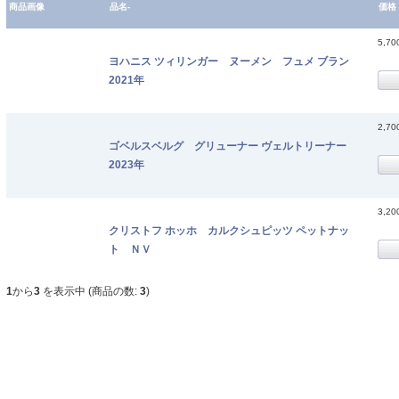
商品画像
品名-
価格
5,7
ヨハニス ツィリンガー ヌーメン フュメ ブラン
2021年
2,7
ゴベルスベルグ グリューナー ヴェルトリーナー
2023年
3,2
クリストフ ホッホ カルクシュピッツ ペットナッ
ト ＮＶ
1
から
3
を表示中 (商品の数:
3
)