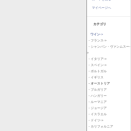
マイページへ
カテゴリ
ワイン
->
- フランス->
- シャンパン・ヴァンムスー-
>
- イタリア->
- スペイン->
- ポルトガル
- イギリス
- オーストリア
- ブルガリア
- ハンガリー
- ルーマニア
- ジョージア
- イスラエル
- ドイツ->
- カリフォルニア