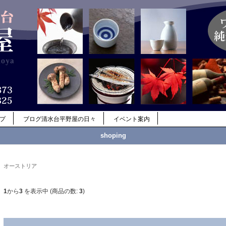
ップ
ブログ清水台平野屋の日々
イベント案内
shoping
オーストリア
1
から
3
を表示中 (商品の数:
3
)