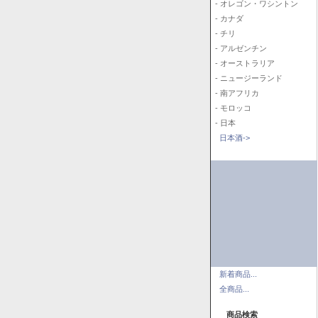
- オレゴン・ワシントン
- カナダ
- チリ
- アルゼンチン
- オーストラリア
- ニュージーランド
- 南アフリカ
- モロッコ
- 日本
日本酒->
新着商品...
全商品...
商品検索