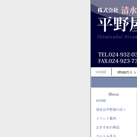
HOME
shopのト
Menu
HOME
清水台平野屋の日々
イベント案内
おすすめの商品
カートを見る