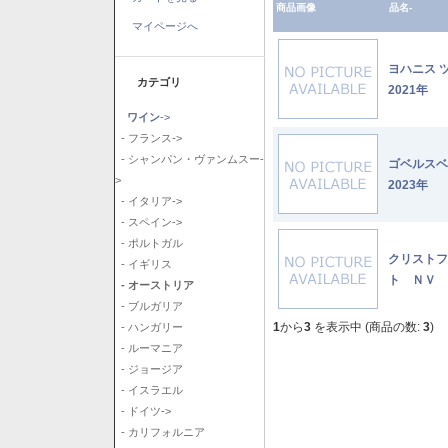
商品画像
品名-
マイページへ
ヨハニス 
カテゴリ
2021年
ワイン
->
- フランス->
- シャンパン・ヴァンムスー-
ゴベルス
>
2023年
- イタリア->
- スペイン->
- ポルトガル
クリストフ
- イギリス
ト ＮＶ
- オーストリア
- ブルガリア
1
から
3
を表示中 (商品の数:
3
)
- ハンガリー
- ルーマニア
- ジョージア
- イスラエル
- ドイツ->
- カリフォルニア