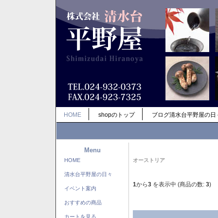
HOME
shopのトップ
ブログ清水台平野屋の日
Menu
HOME
オーストリア
清水台平野屋の日々
1
から
3
を表示中 (商品の数:
3
)
イベント案内
おすすめの商品
カートを見る