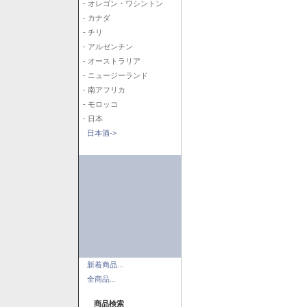
- オレゴン・ワシントン
- カナダ
- チリ
- アルゼンチン
- オーストラリア
- ニュージーランド
- 南アフリカ
- モロッコ
- 日本
日本酒->
新着商品...
全商品...
商品検索