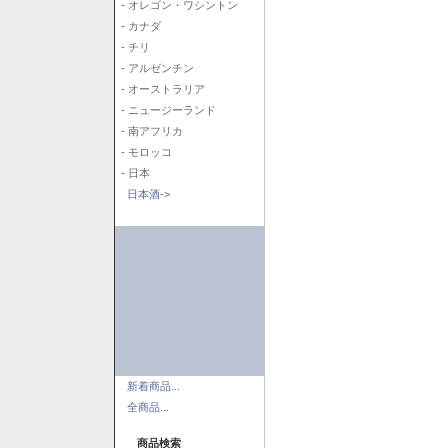
- オレゴン・ワシントン
- カナダ
- チリ
- アルゼンチン
- オーストラリア
- ニュージーランド
- 南アフリカ
- モロッコ
- 日本
日本酒->
新着商品...
全商品...
商品検索