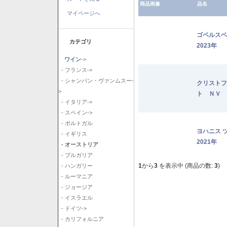
商品画像
品名
マイページへ
ゴベルス
カテゴリ
2023年
ワイン
->
- フランス->
- シャンパン・ヴァンムスー-
クリストフ
>
ト ＮＶ
- イタリア->
- スペイン->
- ポルトガル
ヨハニス 
- イギリス
2021年
- オーストリア
- ブルガリア
1
から
3
を表示中 (商品の数:
3
)
- ハンガリー
- ルーマニア
- ジョージア
- イスラエル
- ドイツ->
- カリフォルニア