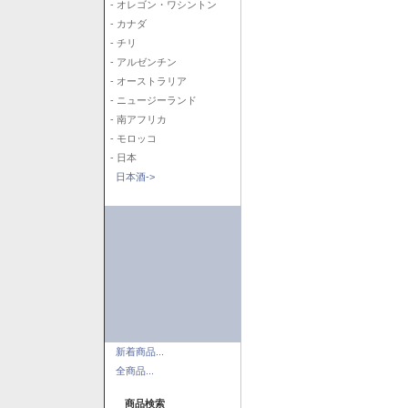
- オレゴン・ワシントン
- カナダ
- チリ
- アルゼンチン
- オーストラリア
- ニュージーランド
- 南アフリカ
- モロッコ
- 日本
日本酒->
新着商品...
全商品...
商品検索