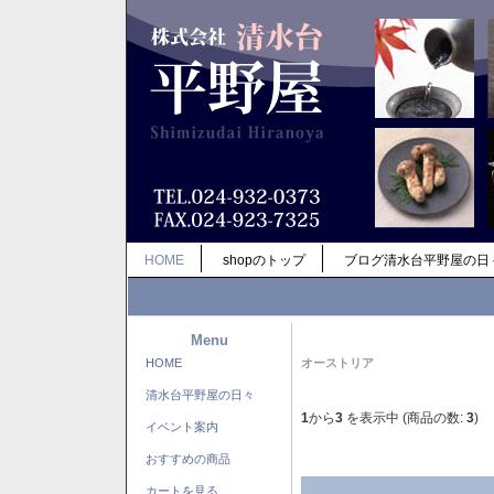
HOME
shopのトップ
ブログ清水台平野屋の日
Menu
HOME
オーストリア
清水台平野屋の日々
1
から
3
を表示中 (商品の数:
3
)
イベント案内
おすすめの商品
カートを見る