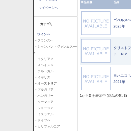
商品画像
品名
マイページへ
ゴベルス
カテゴリ
2023年
ワイン
->
- フランス->
- シャンパン・ヴァンムスー-
クリストフ
>
ト ＮＶ
- イタリア->
- スペイン->
- ポルトガル
ヨハニス 
- イギリス
2021年
- オーストリア
- ブルガリア
1
から
3
を表示中 (商品の数:
3
)
- ハンガリー
- ルーマニア
- ジョージア
- イスラエル
- ドイツ->
- カリフォルニア