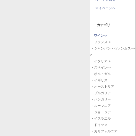
マイページへ
カテゴリ
ワイン
->
- フランス->
- シャンパン・ヴァンムスー-
>
- イタリア->
- スペイン->
- ポルトガル
- イギリス
- オーストリア
- ブルガリア
- ハンガリー
- ルーマニア
- ジョージア
- イスラエル
- ドイツ->
- カリフォルニア