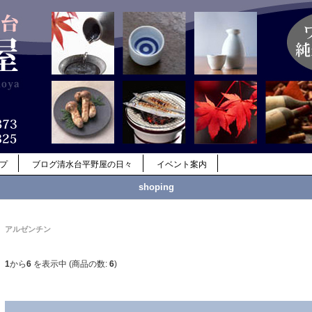
ップ
ブログ清水台平野屋の日々
イベント案内
shoping
アルゼンチン
1
から
6
を表示中 (商品の数:
6
)