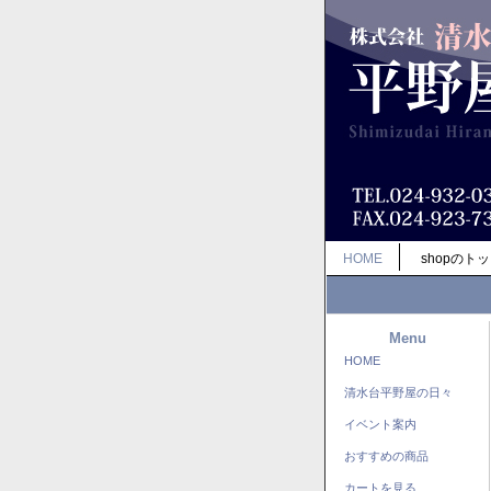
HOME
shopのト
Menu
HOME
清水台平野屋の日々
イベント案内
おすすめの商品
カートを見る