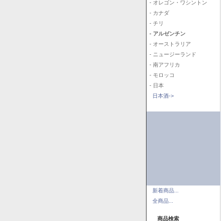
- オレゴン・ワシントン
- カナダ
- チリ
- アルゼンチン
- オーストラリア
- ニュージーランド
- 南アフリカ
- モロッコ
- 日本
日本酒->
新着商品...
全商品...
商品検索