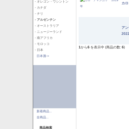
- オレゴン・ワシントン
カロ
- カナダ
- チリ
- アルゼンチン
- オーストラリア
アン
- ニュージーランド
202
- 南アフリカ
- モロッコ
1
から
6
を表示中 (商品の数:
6
)
- 日本
日本酒->
新着商品...
全商品...
商品検索