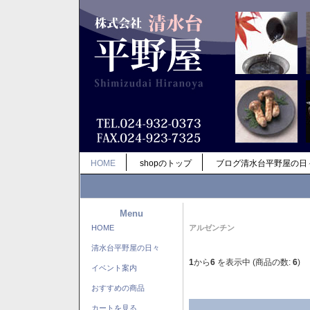
HOME
shopのトップ
ブログ清水台平野屋の日
Menu
HOME
アルゼンチン
清水台平野屋の日々
1
から
6
を表示中 (商品の数:
6
)
イベント案内
おすすめの商品
カートを見る