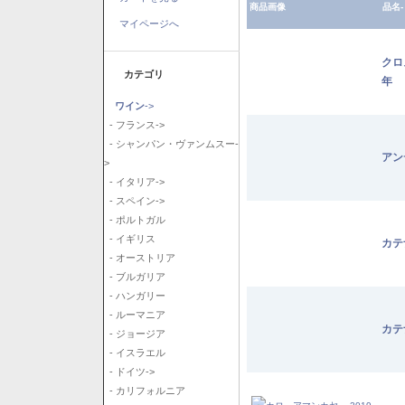
商品画像
品名-
マイページへ
クロ
カテゴリ
年
ワイン
->
- フランス->
- シャンパン・ヴァンムスー-
アン
>
- イタリア->
- スペイン->
- ポルトガル
- イギリス
カテ
- オーストリア
- ブルガリア
- ハンガリー
- ルーマニア
カテ
- ジョージア
- イスラエル
- ドイツ->
- カリフォルニア