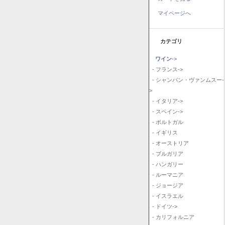
マイページへ
カテゴリ
ワイン
->
- フランス->
- シャンパン・ヴァンムスー-
>
- イタリア->
- スペイン->
- ポルトガル
- イギリス
- オーストリア
- ブルガリア
- ハンガリー
- ルーマニア
- ジョージア
- イスラエル
- ドイツ->
- カリフォルニア