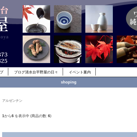
ップ
ブログ清水台平野屋の日々
イベント案内
shoping
アルゼンチン
1
から
6
を表示中 (商品の数:
6
)