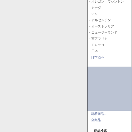
- オレゴン・ワシントン
- カナダ
- チリ
- アルゼンチン
- オーストラリア
- ニュージーランド
- 南アフリカ
- モロッコ
- 日本
日本酒->
新着商品...
全商品...
商品検索