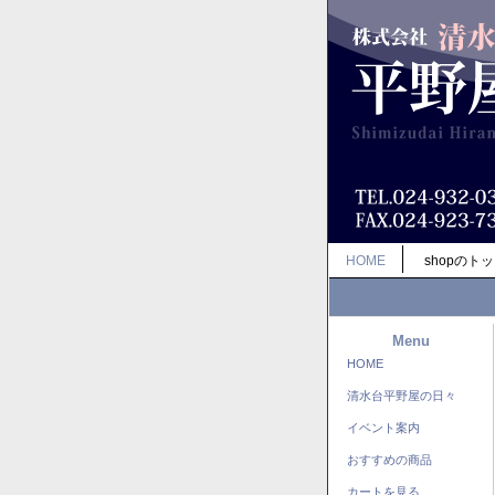
HOME
shopのト
Menu
HOME
清水台平野屋の日々
イベント案内
おすすめの商品
カートを見る