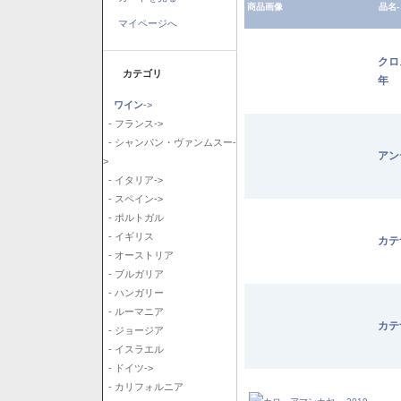
商品画像
品名-
マイページへ
クロ
カテゴリ
年
ワイン
->
- フランス->
- シャンパン・ヴァンムスー-
アン
>
- イタリア->
- スペイン->
- ポルトガル
- イギリス
カテ
- オーストリア
- ブルガリア
- ハンガリー
- ルーマニア
カテ
- ジョージア
- イスラエル
- ドイツ->
- カリフォルニア