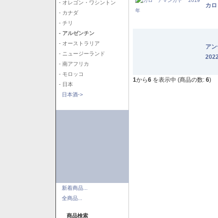
- オレゴン・ワシントン
カロ
- カナダ
- チリ
- アルゼンチン
- オーストラリア
アン
- ニュージーランド
202
- 南アフリカ
- モロッコ
1
から
6
を表示中 (商品の数:
6
)
- 日本
日本酒->
新着商品...
全商品...
商品検索