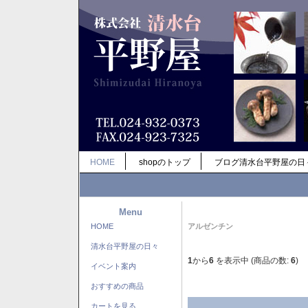
HOME
shopのトップ
ブログ清水台平野屋の日
Menu
HOME
アルゼンチン
清水台平野屋の日々
1
から
6
を表示中 (商品の数:
6
)
イベント案内
おすすめの商品
カートを見る