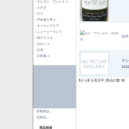
- オレゴン・ワシントン
- カナダ
- チリ
- アルゼンチン
- オーストラリア
- ニュージーランド
カロ
- 南アフリカ
- モロッコ
- 日本
日本酒->
アン
202
1
から
6
を表示中 (商品の数:
6
)
新着商品...
全商品...
商品検索