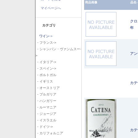
商品画像
品名-
マイページへ
クロ
カテゴリ
年
ワイン
->
- フランス->
- シャンパン・ヴァンムスー-
アン
>
- イタリア->
- スペイン->
- ポルトガル
- イギリス
カテ
- オーストリア
- ブルガリア
- ハンガリー
- ルーマニア
- ジョージア
- イスラエル
- ドイツ->
カテ
- カリフォルニア