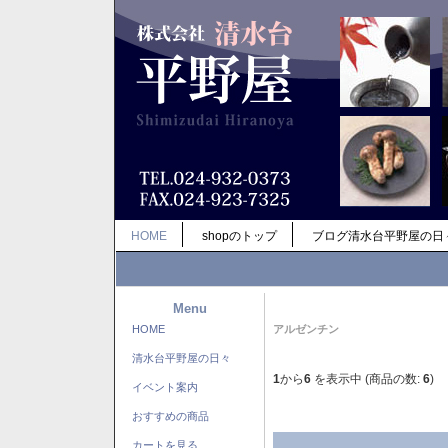
HOME
shopのトップ
ブログ清水台平野屋の日
Menu
HOME
アルゼンチン
清水台平野屋の日々
1
から
6
を表示中 (商品の数:
6
)
イベント案内
おすすめの商品
カートを見る