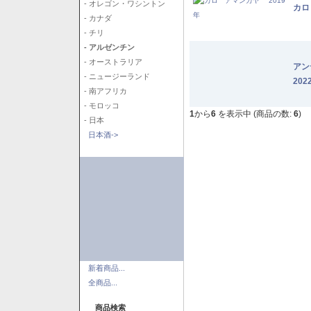
- オレゴン・ワシントン
カロ
- カナダ
- チリ
- アルゼンチン
- オーストラリア
アン
- ニュージーランド
202
- 南アフリカ
- モロッコ
1
から
6
を表示中 (商品の数:
6
)
- 日本
日本酒->
新着商品...
全商品...
商品検索