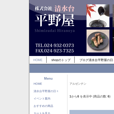
HOME
shopのトップ
ブログ清水台平野屋の日
Menu
HOME
アルゼンチン
清水台平野屋の日々
1
から
6
を表示中 (商品の数:
6
)
イベント案内
おすすめの商品
カートを見る