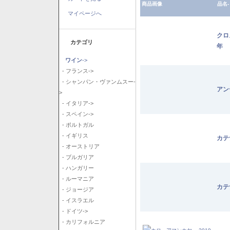
商品画像
品名-
マイページへ
クロ
カテゴリ
年
ワイン
->
- フランス->
- シャンパン・ヴァンムスー-
アン
>
- イタリア->
- スペイン->
- ポルトガル
- イギリス
カテ
- オーストリア
- ブルガリア
- ハンガリー
- ルーマニア
カテ
- ジョージア
- イスラエル
- ドイツ->
- カリフォルニア