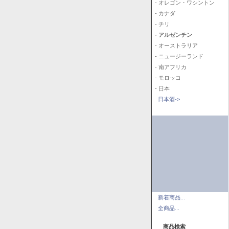
- オレゴン・ワシントン
- カナダ
- チリ
- アルゼンチン
- オーストラリア
- ニュージーランド
- 南アフリカ
- モロッコ
- 日本
日本酒->
新着商品...
全商品...
商品検索