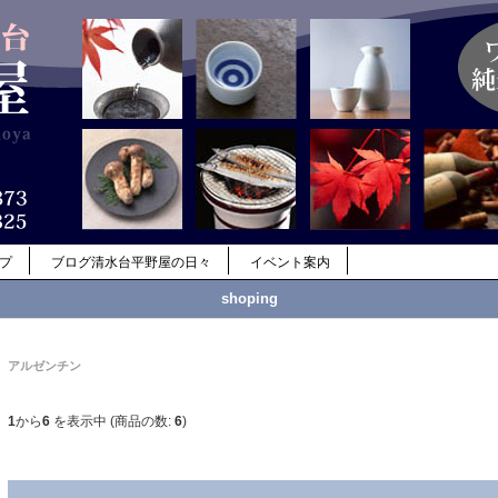
ップ
ブログ清水台平野屋の日々
イベント案内
shoping
アルゼンチン
1
から
6
を表示中 (商品の数:
6
)