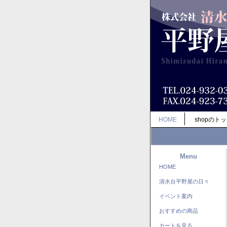
HOME
shopのト
Menu
HOME
清水台平野屋の日々
イベント案内
おすすめの商品
カートを見る