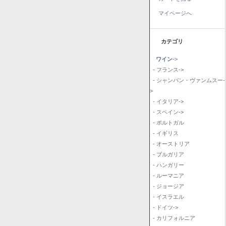
マイページへ
カテゴリ
ワイン
->
- フランス->
- シャンパン・ヴァンムスー-
>
- イタリア->
- スペイン->
- ポルトガル
- イギリス
- オーストリア
- ブルガリア
- ハンガリー
- ルーマニア
- ジョージア
- イスラエル
- ドイツ->
- カリフォルニア