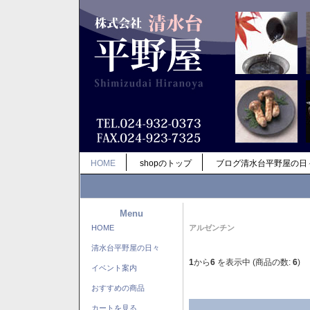
HOME
shopのトップ
ブログ清水台平野屋の日
Menu
HOME
アルゼンチン
清水台平野屋の日々
1
から
6
を表示中 (商品の数:
6
)
イベント案内
おすすめの商品
カートを見る