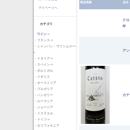
商品画像
品名-
マイページへ
クロ
カテゴリ
年
ワイン
->
- フランス->
- シャンパン・ヴァンムスー-
アン
>
- イタリア->
- スペイン->
- ポルトガル
- イギリス
- オーストリア
- ブルガリア
カテ
- ハンガリー
- ルーマニア
- ジョージア
- イスラエル
- ドイツ->
- カリフォルニア