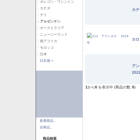
- オレゴン・ワシントン
- カナダ
カテ
- チリ
- アルゼンチン
- オーストラリア
- ニュージーランド
カロ
- 南アフリカ
- モロッコ
- 日本
日本酒->
アン
202
1
から
6
を表示中 (商品の数:
6
)
新着商品...
全商品...
商品検索