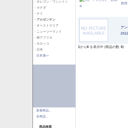
- オレゴン・ワシントン
カロ
- カナダ
- チリ
- アルゼンチン
- オーストラリア
アン
- ニュージーランド
202
- 南アフリカ
- モロッコ
1
から
6
を表示中 (商品の数:
6
)
- 日本
日本酒->
新着商品...
全商品...
商品検索