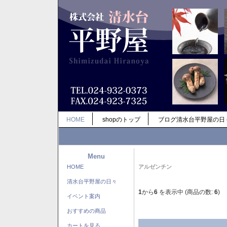
HOME
shopのトップ
ブログ清水台平野屋の日
Menu
HOME
アルゼンチン
清水台平野屋の日々
1
から
6
を表示中 (商品の数:
6
)
イベント案内
おすすめの商品
カートを見る