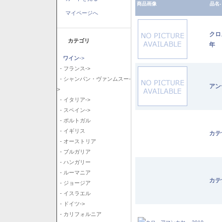
商品画像
品名-
マイページへ
クロ
カテゴリ
年
ワイン
->
- フランス->
- シャンパン・ヴァンムスー-
アン
>
- イタリア->
- スペイン->
- ポルトガル
- イギリス
カテ
- オーストリア
- ブルガリア
- ハンガリー
- ルーマニア
カテ
- ジョージア
- イスラエル
- ドイツ->
- カリフォルニア