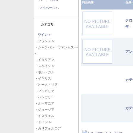
商品画像
品名-
マイページへ
クロ
カテゴリ
年
ワイン
->
- フランス->
- シャンパン・ヴァンムスー-
アン
>
- イタリア->
- スペイン->
- ポルトガル
- イギリス
カテ
- オーストリア
- ブルガリア
- ハンガリー
- ルーマニア
カテ
- ジョージア
- イスラエル
- ドイツ->
- カリフォルニア