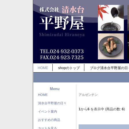
HOME
shopのトップ
ブログ清水台平野屋の日
Menu
HOME
アルゼンチン
清水台平野屋の日々
1
から
6
を表示中 (商品の数:
6
)
イベント案内
おすすめの商品
カートを見る