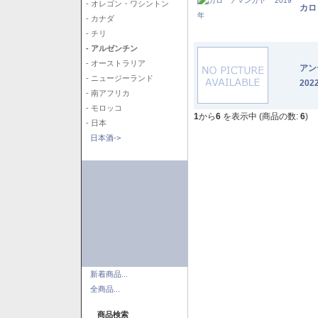
- オレゴン・ワシントン
カロ
- カナダ
- チリ
- アルゼンチン
- オーストラリア
アン
- ニュージーランド
202
- 南アフリカ
- モロッコ
1
から
6
を表示中 (商品の数:
6
)
- 日本
日本酒->
新着商品...
全商品...
商品検索