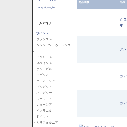
商品画像
品名-
マイページへ
クロ
カテゴリ
年
ワイン
->
- フランス->
- シャンパン・ヴァンムスー-
アン
>
- イタリア->
- スペイン->
- ポルトガル
- イギリス
カテ
- オーストリア
- ブルガリア
- ハンガリー
- ルーマニア
カテ
- ジョージア
- イスラエル
- ドイツ->
- カリフォルニア