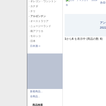
- オレゴン・ワシントン
カロ
- カナダ
- チリ
- アルゼンチン
- オーストラリア
アン
- ニュージーランド
202
- 南アフリカ
- モロッコ
1
から
6
を表示中 (商品の数:
6
)
- 日本
日本酒->
新着商品...
全商品...
商品検索