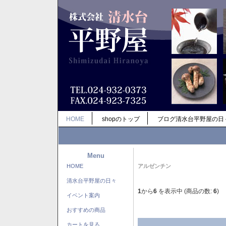
HOME
shopのトップ
ブログ清水台平野屋の日
Menu
HOME
アルゼンチン
清水台平野屋の日々
1
から
6
を表示中 (商品の数:
6
)
イベント案内
おすすめの商品
カートを見る