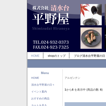
HOME
shopのトップ
ブログ清水台平野屋の日
Menu
HOME
アルゼンチン
清水台平野屋の日々
1
から
6
を表示中 (商品の数:
6
)
イベント案内
おすすめの商品
カートを見る