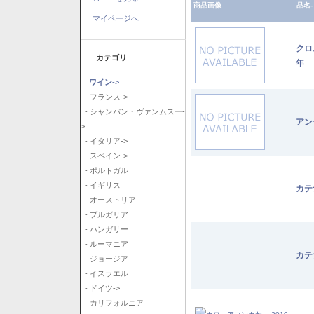
商品画像
品名-
マイページへ
クロ
カテゴリ
年
ワイン
->
- フランス->
- シャンパン・ヴァンムスー-
アン
>
- イタリア->
- スペイン->
- ポルトガル
- イギリス
カテ
- オーストリア
- ブルガリア
- ハンガリー
- ルーマニア
カテ
- ジョージア
- イスラエル
- ドイツ->
- カリフォルニア