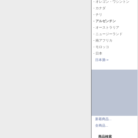
- オレゴン・ワシントン
- カナダ
- チリ
- アルゼンチン
- オーストラリア
- ニュージーランド
- 南アフリカ
- モロッコ
- 日本
日本酒->
新着商品...
全商品...
商品検索