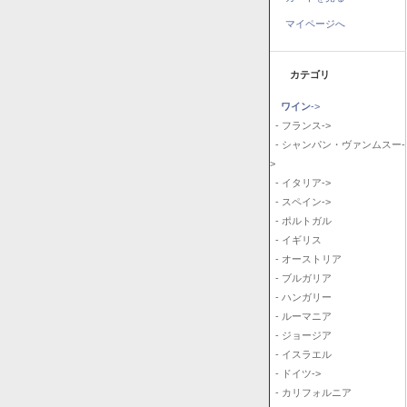
マイページへ
カテゴリ
ワイン
->
- フランス->
- シャンパン・ヴァンムスー-
>
- イタリア->
- スペイン->
- ポルトガル
- イギリス
- オーストリア
- ブルガリア
- ハンガリー
- ルーマニア
- ジョージア
- イスラエル
- ドイツ->
- カリフォルニア