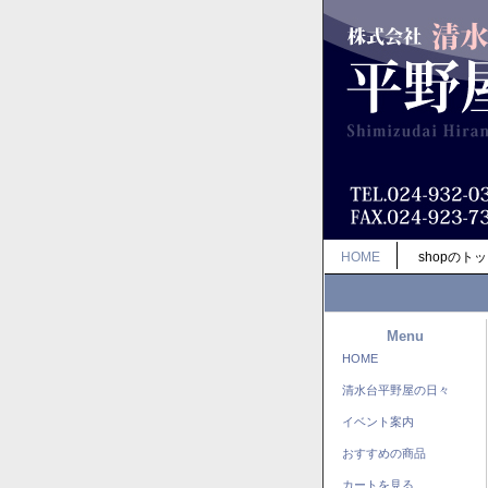
HOME
shopのト
Menu
HOME
清水台平野屋の日々
イベント案内
おすすめの商品
カートを見る