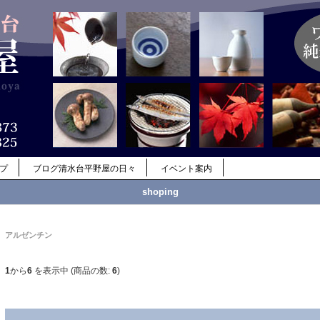
ップ
ブログ清水台平野屋の日々
イベント案内
shoping
アルゼンチン
1
から
6
を表示中 (商品の数:
6
)