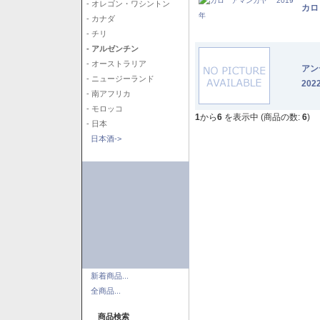
- オレゴン・ワシントン
カロ
- カナダ
- チリ
- アルゼンチン
- オーストラリア
アン
- ニュージーランド
202
- 南アフリカ
- モロッコ
1
から
6
を表示中 (商品の数:
6
)
- 日本
日本酒->
新着商品...
全商品...
商品検索