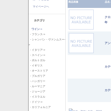
商品画像
品名-
マイページへ
クロ
カテゴリ
年
ワイン
->
- フランス->
- シャンパン・ヴァンムスー-
アン
>
- イタリア->
- スペイン->
- ポルトガル
- イギリス
カテ
- オーストリア
- ブルガリア
- ハンガリー
- ルーマニア
カテ
- ジョージア
- イスラエル
- ドイツ->
- カリフォルニア