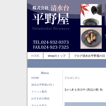
HOME
shopのトップ
ブログ清水台平野屋の日
Menu
HOME
アルゼンチン
清水台平野屋の日々
1
から
6
を表示中 (商品の数:
6
)
イベント案内
おすすめの商品
カートを見る