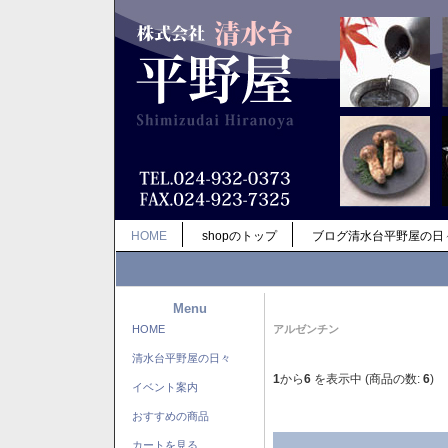
HOME
shopのトップ
ブログ清水台平野屋の日
Menu
HOME
アルゼンチン
清水台平野屋の日々
1
から
6
を表示中 (商品の数:
6
)
イベント案内
おすすめの商品
カートを見る