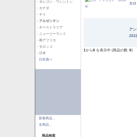
- オレゴン・ワシントン
カロ
- カナダ
- チリ
- アルゼンチン
- オーストラリア
アン
- ニュージーランド
202
- 南アフリカ
- モロッコ
1
から
6
を表示中 (商品の数:
6
)
- 日本
日本酒->
新着商品...
全商品...
商品検索