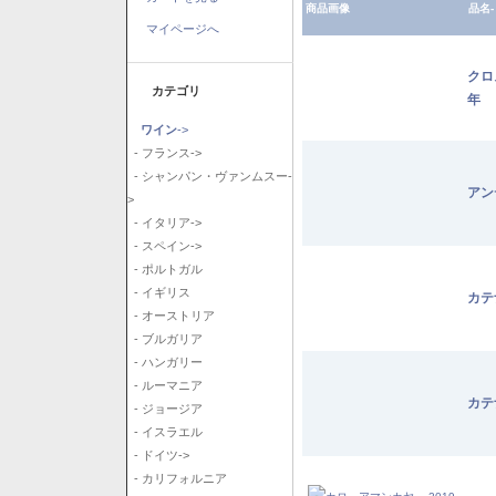
商品画像
品名-
マイページへ
クロ
カテゴリ
年
ワイン
->
- フランス->
- シャンパン・ヴァンムスー-
アン
>
- イタリア->
- スペイン->
- ポルトガル
- イギリス
カテ
- オーストリア
- ブルガリア
- ハンガリー
- ルーマニア
カテ
- ジョージア
- イスラエル
- ドイツ->
- カリフォルニア