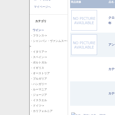
商品画像
品名-
マイページへ
クロ
カテゴリ
年
ワイン
->
- フランス->
- シャンパン・ヴァンムスー-
アン
>
- イタリア->
- スペイン->
- ポルトガル
- イギリス
カテ
- オーストリア
- ブルガリア
- ハンガリー
- ルーマニア
カテ
- ジョージア
- イスラエル
- ドイツ->
- カリフォルニア