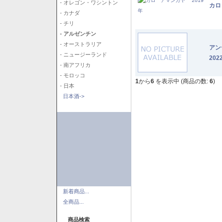
- オレゴン・ワシントン
カロ
- カナダ
- チリ
- アルゼンチン
- オーストラリア
アン
- ニュージーランド
202
- 南アフリカ
- モロッコ
1
から
6
を表示中 (商品の数:
6
)
- 日本
日本酒->
新着商品...
全商品...
商品検索