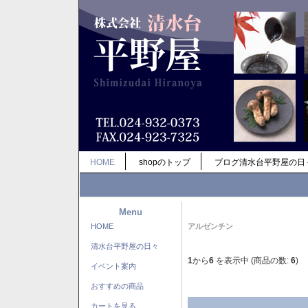
HOME
shopのトップ
ブログ清水台平野屋の日
Menu
HOME
アルゼンチン
清水台平野屋の日々
1
から
6
を表示中 (商品の数:
6
)
イベント案内
おすすめの商品
カートを見る