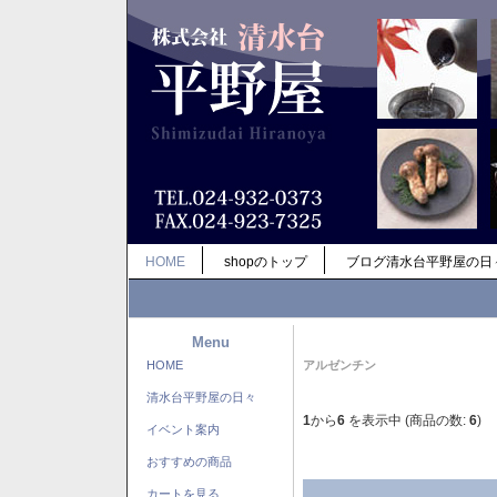
HOME
shopのトップ
ブログ清水台平野屋の日
Menu
HOME
アルゼンチン
清水台平野屋の日々
1
から
6
を表示中 (商品の数:
6
)
イベント案内
おすすめの商品
カートを見る