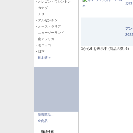
- オレゴン・ワシントン
カロ
- カナダ
- チリ
- アルゼンチン
- オーストラリア
アン
- ニュージーランド
202
- 南アフリカ
- モロッコ
1
から
6
を表示中 (商品の数:
6
)
- 日本
日本酒->
新着商品...
全商品...
商品検索