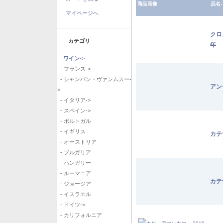
商品画像
品名-
マイページへ
クロ
カテゴリ
年
ワイン
->
- フランス->
- シャンパン・ヴァンムスー-
アン
>
- イタリア->
- スペイン->
- ポルトガル
- イギリス
カテ
- オーストリア
- ブルガリア
- ハンガリー
- ルーマニア
カテ
- ジョージア
- イスラエル
- ドイツ->
- カリフォルニア