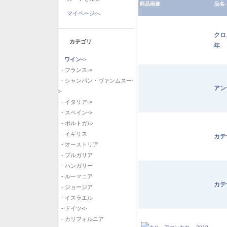
商品画像
品名-
マイページへ
クロ
カテゴリ
年
ワイン
->
- フランス->
- シャンパン・ヴァンムスー-
アン
>
- イタリア->
- スペイン->
- ポルトガル
- イギリス
カテ
- オーストリア
- ブルガリア
- ハンガリー
- ルーマニア
カテ
- ジョージア
- イスラエル
- ドイツ->
- カリフォルニア