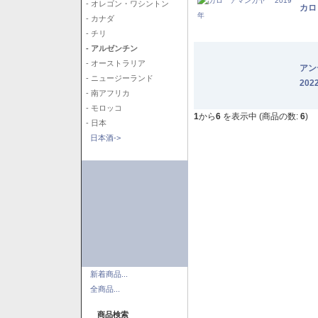
- オレゴン・ワシントン
カロ
- カナダ
- チリ
- アルゼンチン
- オーストラリア
アン
- ニュージーランド
202
- 南アフリカ
- モロッコ
1
から
6
を表示中 (商品の数:
6
)
- 日本
日本酒->
新着商品...
全商品...
商品検索