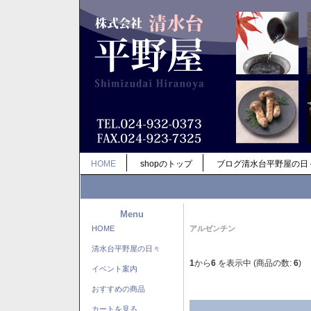
HOME
shopのトップ
ブログ清水台平野屋の日
Menu
HOME
アルゼンチン
清水台平野屋の日々
1
から
6
を表示中 (商品の数:
6
)
イベント案内
おすすめの商品
カートを見る