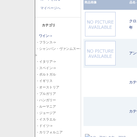
商品画像
品名-
マイページへ
クロ
カテゴリ
年
ワイン
->
- フランス->
- シャンパン・ヴァンムスー-
アン
>
- イタリア->
- スペイン->
- ポルトガル
- イギリス
カテ
- オーストリア
- ブルガリア
- ハンガリー
- ルーマニア
カテ
- ジョージア
- イスラエル
- ドイツ->
- カリフォルニア