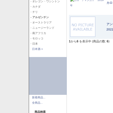
- オレゴン・ワシントン
カロ
- カナダ
- チリ
- アルゼンチン
- オーストラリア
アン
- ニュージーランド
202
- 南アフリカ
- モロッコ
1
から
6
を表示中 (商品の数:
6
)
- 日本
日本酒->
新着商品...
全商品...
商品検索