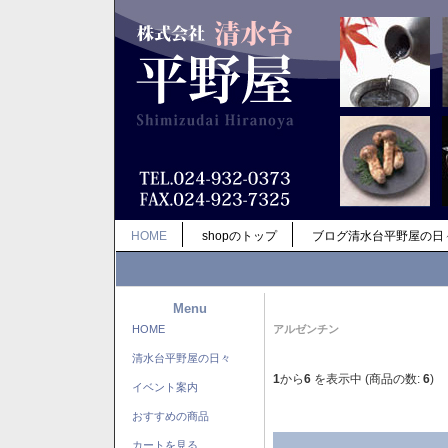
HOME
shopのトップ
ブログ清水台平野屋の日
Menu
HOME
アルゼンチン
清水台平野屋の日々
1
から
6
を表示中 (商品の数:
6
)
イベント案内
おすすめの商品
カートを見る