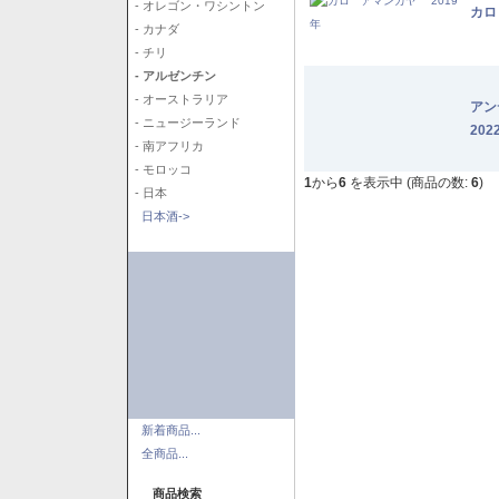
- オレゴン・ワシントン
カロ
- カナダ
- チリ
- アルゼンチン
- オーストラリア
アン
- ニュージーランド
202
- 南アフリカ
- モロッコ
1
から
6
を表示中 (商品の数:
6
)
- 日本
日本酒->
新着商品...
全商品...
商品検索