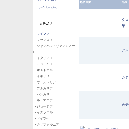
商品画像
品名-
マイページへ
クロ
カテゴリ
年
ワイン
->
- フランス->
- シャンパン・ヴァンムスー-
アン
>
- イタリア->
- スペイン->
- ポルトガル
- イギリス
カテ
- オーストリア
- ブルガリア
- ハンガリー
- ルーマニア
カテ
- ジョージア
- イスラエル
- ドイツ->
- カリフォルニア