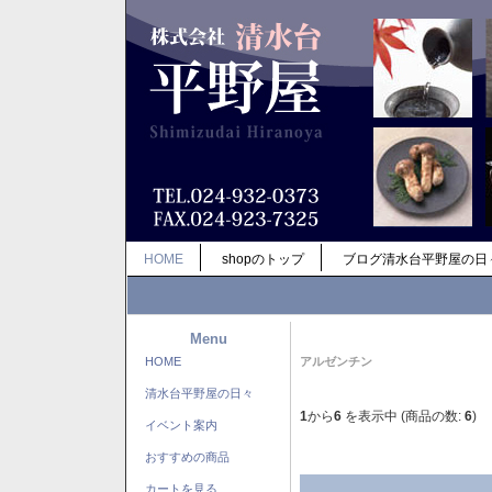
HOME
shopのトップ
ブログ清水台平野屋の日
Menu
HOME
アルゼンチン
清水台平野屋の日々
1
から
6
を表示中 (商品の数:
6
)
イベント案内
おすすめの商品
カートを見る