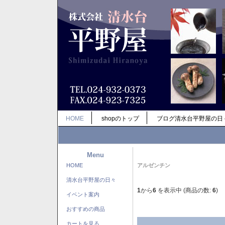
HOME
shopのトップ
ブログ清水台平野屋の日
Menu
HOME
アルゼンチン
清水台平野屋の日々
1
から
6
を表示中 (商品の数:
6
)
イベント案内
おすすめの商品
カートを見る