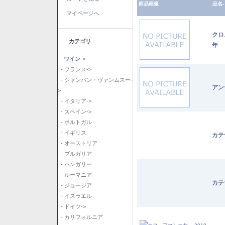
商品画像
品名-
マイページへ
クロ
カテゴリ
年
ワイン
->
- フランス->
- シャンパン・ヴァンムスー-
アン
>
- イタリア->
- スペイン->
- ポルトガル
- イギリス
カテ
- オーストリア
- ブルガリア
- ハンガリー
- ルーマニア
カテ
- ジョージア
- イスラエル
- ドイツ->
- カリフォルニア