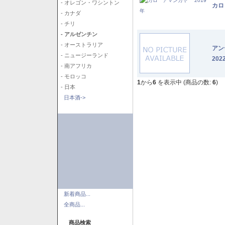
- オレゴン・ワシントン
カロ
- カナダ
- チリ
- アルゼンチン
- オーストラリア
アン
- ニュージーランド
202
- 南アフリカ
- モロッコ
1
から
6
を表示中 (商品の数:
6
)
- 日本
日本酒->
新着商品...
全商品...
商品検索