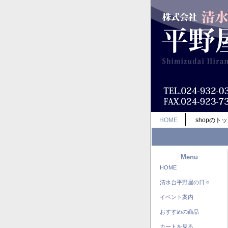
HOME
shopのト
Menu
HOME
清水台平野屋の日々
イベント案内
おすすめの商品
カートを見る