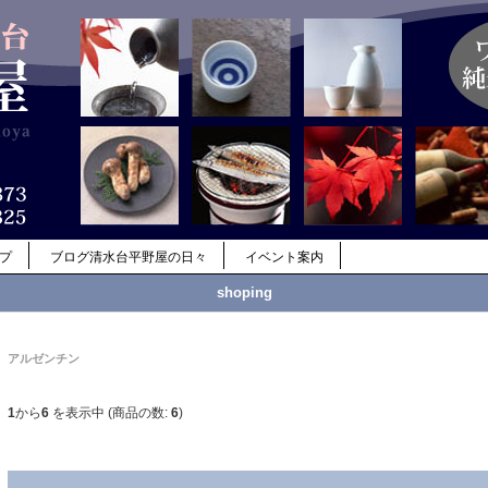
ップ
ブログ清水台平野屋の日々
イベント案内
shoping
アルゼンチン
1
から
6
を表示中 (商品の数:
6
)