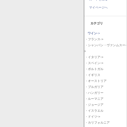
マイページへ
カテゴリ
ワイン
->
- フランス->
- シャンパン・ヴァンムスー-
>
- イタリア->
- スペイン->
- ポルトガル
- イギリス
- オーストリア
- ブルガリア
- ハンガリー
- ルーマニア
- ジョージア
- イスラエル
- ドイツ->
- カリフォルニア