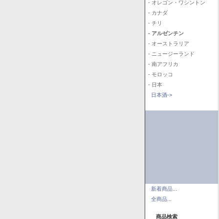
- オレゴン・ワシントン
- カナダ
- チリ
- アルゼンチン
- オーストラリア
- ニュージーランド
- 南アフリカ
- モロッコ
- 日本
日本酒->
新着商品...
全商品...
商品検索