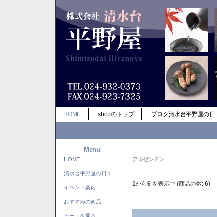
HOME
shopのトップ
ブログ清水台平野屋の日
Menu
HOME
アルゼンチン
清水台平野屋の日々
1
から
6
を表示中 (商品の数:
6
)
イベント案内
おすすめの商品
カートを見る