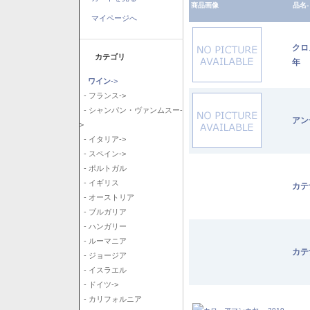
商品画像
品名-
マイページへ
クロ
カテゴリ
年
ワイン
->
- フランス->
- シャンパン・ヴァンムスー-
アン
>
- イタリア->
- スペイン->
- ポルトガル
- イギリス
カテ
- オーストリア
- ブルガリア
- ハンガリー
- ルーマニア
カテ
- ジョージア
- イスラエル
- ドイツ->
- カリフォルニア