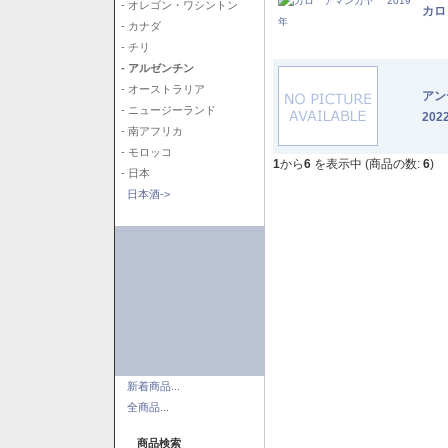
- オレゴン・ワシントン
カロ
- カナダ
- チリ
- アルゼンチン
- オーストラリア
アン
- ニュージーランド
202
- 南アフリカ
- モロッコ
1
から
6
を表示中 (商品の数:
6
)
- 日本
日本酒->
新着商品...
全商品...
商品検索