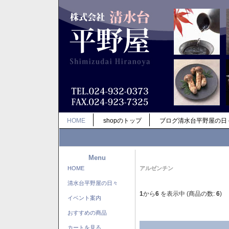
HOME
shopのトップ
ブログ清水台平野屋の日
Menu
HOME
アルゼンチン
清水台平野屋の日々
1
から
6
を表示中 (商品の数:
6
)
イベント案内
おすすめの商品
カートを見る