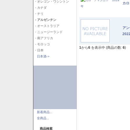
- オレゴン・ワシントン
カロ
- カナダ
- チリ
- アルゼンチン
- オーストラリア
アン
- ニュージーランド
202
- 南アフリカ
- モロッコ
1
から
6
を表示中 (商品の数:
6
)
- 日本
日本酒->
新着商品...
全商品...
商品検索