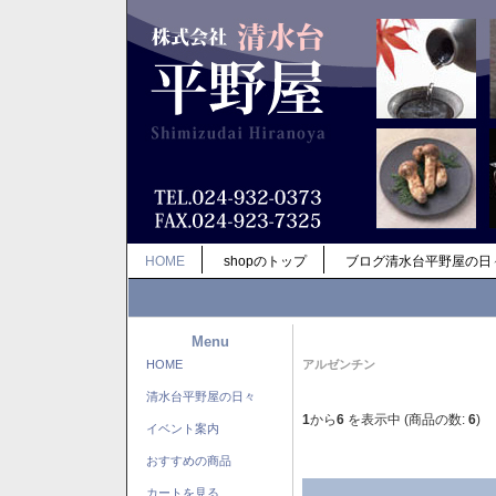
HOME
shopのトップ
ブログ清水台平野屋の日
Menu
HOME
アルゼンチン
清水台平野屋の日々
1
から
6
を表示中 (商品の数:
6
)
イベント案内
おすすめの商品
カートを見る