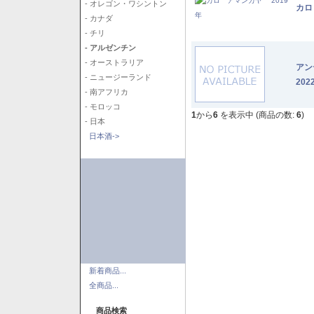
- オレゴン・ワシントン
カロ
- カナダ
- チリ
- アルゼンチン
- オーストラリア
アン
- ニュージーランド
202
- 南アフリカ
- モロッコ
1
から
6
を表示中 (商品の数:
6
)
- 日本
日本酒->
新着商品...
全商品...
商品検索