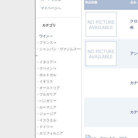
商品画像
品名-
マイページへ
クロ
カテゴリ
年
ワイン
->
- フランス->
- シャンパン・ヴァンムスー-
アン
>
- イタリア->
- スペイン->
- ポルトガル
- イギリス
カテ
- オーストリア
- ブルガリア
- ハンガリー
- ルーマニア
カテ
- ジョージア
- イスラエル
- ドイツ->
- カリフォルニア