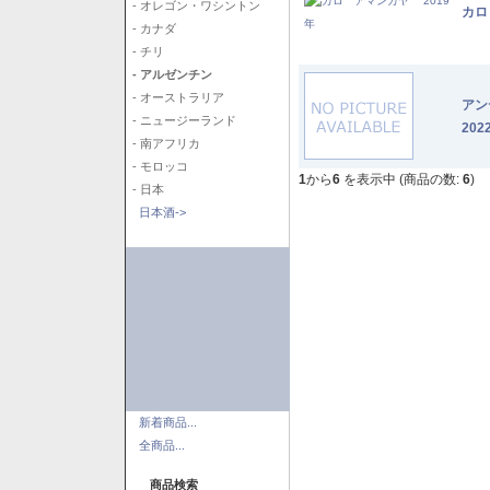
- オレゴン・ワシントン
カロ
- カナダ
- チリ
- アルゼンチン
- オーストラリア
アン
- ニュージーランド
202
- 南アフリカ
- モロッコ
1
から
6
を表示中 (商品の数:
6
)
- 日本
日本酒->
新着商品...
全商品...
商品検索