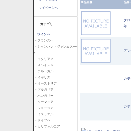
商品画像
品名-
マイページへ
クロ
カテゴリ
年
ワイン
->
- フランス->
- シャンパン・ヴァンムスー-
アン
>
- イタリア->
- スペイン->
- ポルトガル
- イギリス
カテ
- オーストリア
- ブルガリア
- ハンガリー
- ルーマニア
カテ
- ジョージア
- イスラエル
- ドイツ->
- カリフォルニア