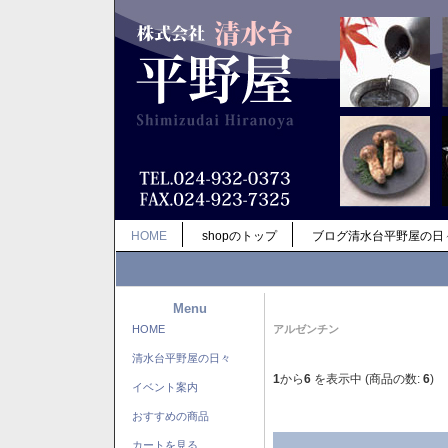
HOME
shopのトップ
ブログ清水台平野屋の日
Menu
HOME
アルゼンチン
清水台平野屋の日々
1
から
6
を表示中 (商品の数:
6
)
イベント案内
おすすめの商品
カートを見る