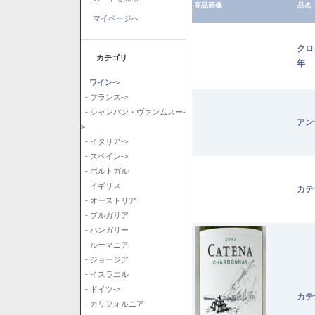
商品画像
品名-
マイページへ
クロ
カテゴリ
年
ワイン
->
- フランス->
- シャンパン・ヴァンムスー-
アン
>
- イタリア->
- スペイン->
- ポルトガル
- イギリス
カテ
- オーストリア
- ブルガリア
- ハンガリー
- ルーマニア
- ジョージア
- イスラエル
- ドイツ->
カテ
- カリフォルニア