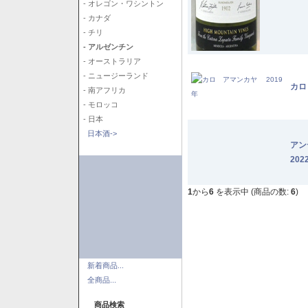
- オレゴン・ワシントン
- カナダ
- チリ
- アルゼンチン
- オーストラリア
- ニュージーランド
カロ
- 南アフリカ
- モロッコ
- 日本
日本酒->
アン
202
1
から
6
を表示中 (商品の数:
6
)
新着商品...
全商品...
商品検索