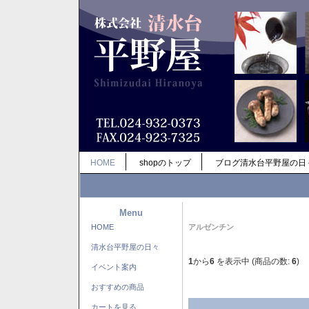
HOME
shopのトップ
ブログ清水台平野屋の日
Menu
HOME
アルゼンチン
清水台平野屋の日々
1
から
6
を表示中 (商品の数:
6
)
イベント案内
おすすめの商品
カートを見る