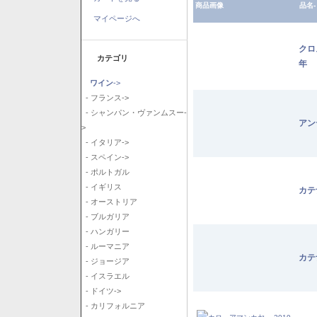
商品画像
品名-
マイページへ
クロ
カテゴリ
年
ワイン
->
- フランス->
- シャンパン・ヴァンムスー-
アン
>
- イタリア->
- スペイン->
- ポルトガル
- イギリス
カテ
- オーストリア
- ブルガリア
- ハンガリー
- ルーマニア
カテ
- ジョージア
- イスラエル
- ドイツ->
- カリフォルニア